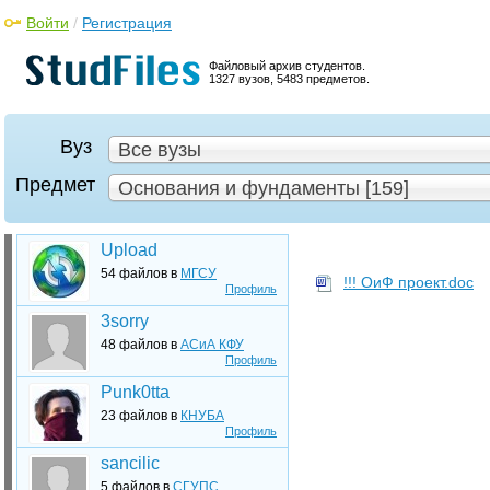
Войти
/
Регистрация
Файловый архив студентов.
1327 вузов, 5483 предметов.
Вуз
Все вузы
Предмет
Основания и фундаменты [159]
Upload
54 файлов в
МГСУ
!!! ОиФ проект.doc
Профиль
3sorry
48 файлов в
АСиА КФУ
Профиль
Punk0tta
23 файлов в
КНУБА
Профиль
sancilic
5 файлов в
СГУПС