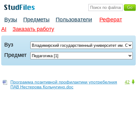
Вузы
Предметы
Пользователи
Реферат
AI
Заказать работу
Вуз
Предмет
Программа позитивной профилактики употребелния
42
ПАВ Нестерова Кольчугино.doc