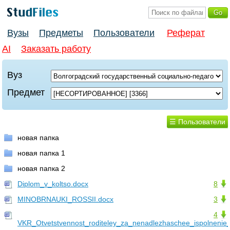
Вузы
Предметы
Пользователи
Реферат
AI
Заказать работу
Вуз
Предмет
☰ Пользователи
новая папка
новая папка 1
новая папка 2
Diplom_v_koltso.docx
8
MINOBRNAUKI_ROSSII.docx
3
4
VKR_Otvetstvennost_roditeley_za_nenadlezhaschee_ispolnenie_