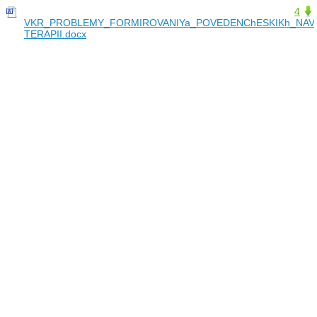
4
VKR_PROBLEMY_FORMIROVANIYa_POVEDENChESKIKh_NAV
TERAPII.docx