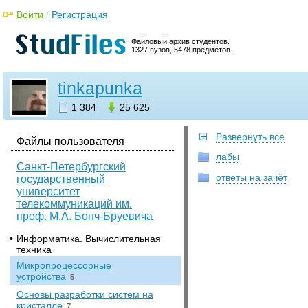
Войти
/
Регистрация
Файловый архив студентов.
1327 вузов, 5478 предметов.
tinkapunka
1 384
25 625
Развернуть все
Файлы пользователя
лабы
Санкт-Петербургский
ответы на зачёт
государственный
университет
телекоммуникаций им.
проф. М.А. Бонч-Бруевича
•
Информатика. Вычислительная
техника
Микропроцессорные
устройства
5
Основы разработки систем на
кристалле
7