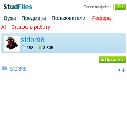
Вузы
Предметы
Пользователи
Реферат
AI
Заказать работу
sidor96
158
3 305
☰ Предметы
курсовой
4