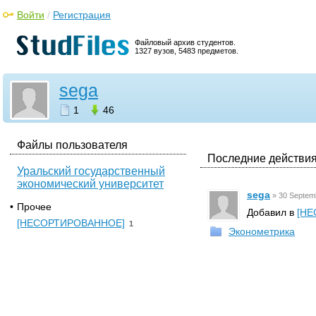
Войти
/
Регистрация
Файловый архив студентов.
1327 вузов, 5483 предметов.
sega
1
46
Файлы пользователя
Последние действия
Уральский государственный
экономический университет
sega
»
30 Septem
•
Прочее
Добавил в
[НЕ
[НЕСОРТИРОВАННОЕ]
1
Эконометрика