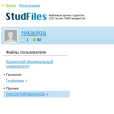
Войти
/
Регистрация
Файловый архив студентов.
1327 вузов, 5483 предметов.
rekaolga
1
82
Файлы пользователя
Казанский федеральный
университет
•
Геология
Геофизика
1
•
Прочее
[НЕСОРТИРОВАННОЕ]
0