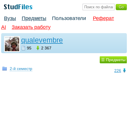
Вузы
Предметы
Пользователи
Реферат
AI
Заказать работу
qualevembre
95
2 367
☰ Предметы
2-й семестр
226