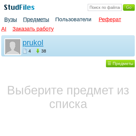
Вузы
Предметы
Пользователи
Реферат
AI
Заказать работу
prukol
4
38
☰ Предметы
Выберите предмет из
списка