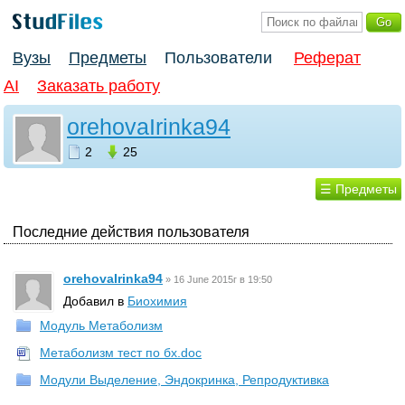
Вузы
Предметы
Пользователи
Реферат
AI
Заказать работу
orehovaIrinka94
2
25
☰ Предметы
Последние действия пользователя
orehovaIrinka94
»
16 June 2015г в 19:50
Добавил в
Биохимия
Модуль Метаболизм
Метаболизм тест по бх.doc
Модули Выделение, Эндокринка, Репродуктивка