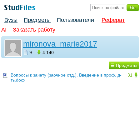
Вузы
Предметы
Пользователи
Реферат
AI
Заказать работу
mironova_marie2017
9
4 140
☰ Предметы
Вопросы к зачету (заочное отд.). Введение в проф. д-
31
ть.docx