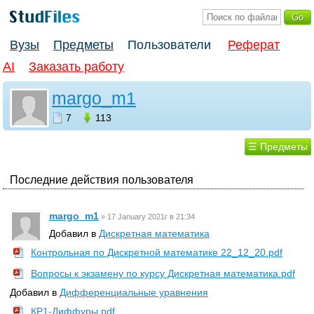
Вузы
Предметы
Пользователи
Реферат
AI
Заказать работу
margo_m1
7
113
☰ Предметы
Последние действия пользователя
margo_m1
»
17 January 2021г в 21:34
Добавил в
Дискретная математика
Контрольная по Дискретной математике 22_12_20.pdf
Вопросы к экзамену по курсу Дискретная математика.pdf
Добавил в
Дифференциальные уравнения
КР1-Диффуры.pdf