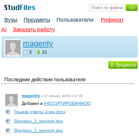
Вузы
Предметы
Пользователи
Реферат
AI
Заказать работу
magenty
3
21
☰ Предметы
Последние действия пользователя
magenty
»
13 January 2019г в 17:46
Добавил в
[НЕСОРТИРОВАННОЕ]
Трыков ответы 1сем.docx
Shevtsov_2_semestr.doc
Shevtsov_1_semestr.doc