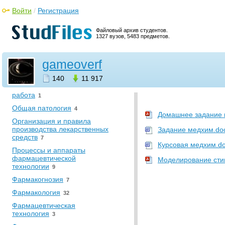
•
Информатика. Вычислительная
Войти
/
Регистрация
техника
Медицинская информатика
8
Файловый архив студентов.
1327 вузов, 5483 предметов.
•
Медицина
Гигиена
5
gameoverf
Медицинская ознакомительная
практика
1
140
11 917
Научно-исследовательская
работа
1
Общая патология
4
Домашнее задание 
Организация и правила
производства лекарственных
Задание медхим.do
средств
7
Курсовая медхим.d
Процессы и аппараты
фармацевтической
Моделирование стим
технологии
9
Фармакогнозия
7
Фармакология
32
Фармацевтическая
технология
3