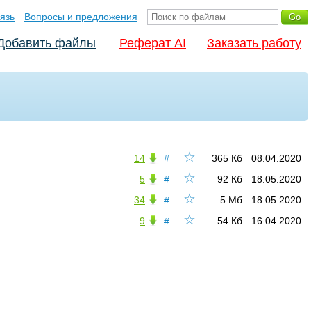
язь
Вопросы и предложения
Добавить файлы
Реферат AI
Заказать работу
☆
14
365 Кб
08.04.2020
#
☆
5
92 Кб
18.05.2020
#
☆
34
5 Мб
18.05.2020
#
☆
9
54 Кб
16.04.2020
#