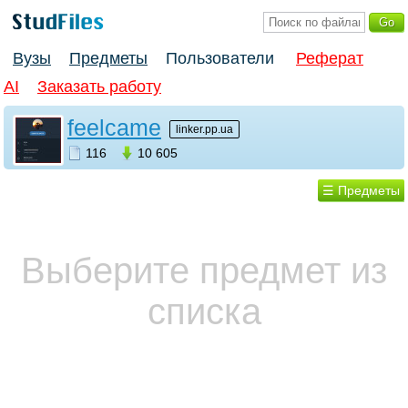
Вузы
Предметы
Пользователи
Реферат
AI
Заказать работу
feelcame
linker.pp.ua
116
10 605
☰ Предметы
Выберите предмет из
списка