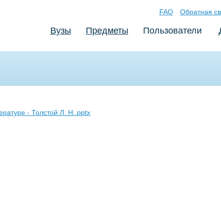
FAQ
Обратная св
Вузы
Предметы
Пользователи
ратуре - Толстой Л. Н..pptx