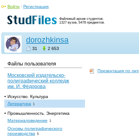
Войти
/
Регистрация
Файловый архив студентов.
1327 вузов, 5478 предметов.
dorozhkinsa
31
2 653
Файлы пользователя
Презентация по лите
Московский издательско-
полиграфический колледж
им. И. Фёдорова
•
Искусство. Культура
Литература
1
•
Промышленность. Энергетика
Материаловедение
1
Основы полиграфического
производства
5