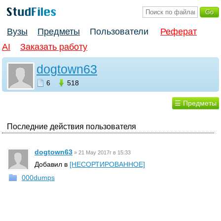
Вузы
Предметы
Пользователи
Реферат
AI
Заказать работу
dogtown63
6
518
☰ Предметы
Последние действия пользователя
dogtown63
»
21 May 2017г в 15:33
Добавил в
[НЕСОРТИРОВАННОЕ]
000dumps