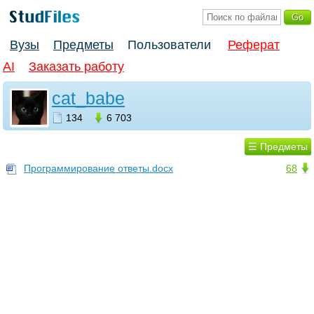
Вузы
Предметы
Пользователи
Реферат
AI
Заказать работу
cat_babe
134
6 703
☰ Предметы
Программирование ответы.docx
68