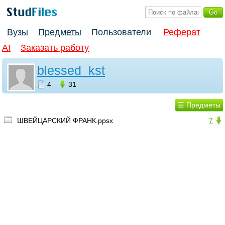
Вузы
Предметы
Пользователи
Реферат
AI
Заказать работу
blessed_kst
4
31
☰ Предметы
ШВЕЙЦАРСКИЙ ФРАНК.ppsx
7