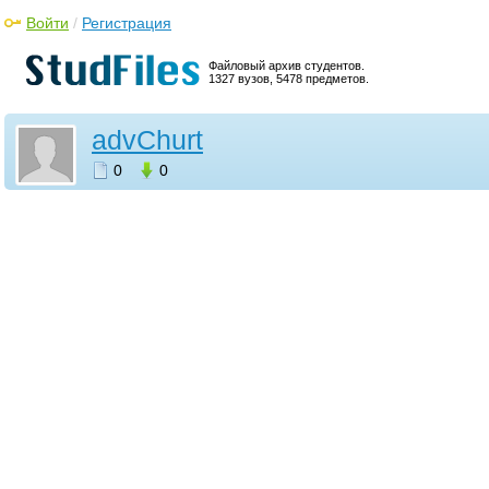
Войти
/
Регистрация
Файловый архив студентов.
1327 вузов, 5478 предметов.
advChurt
0
0