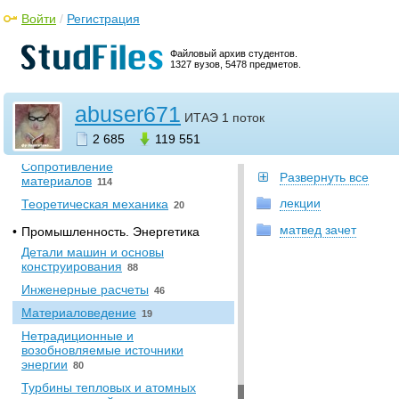
Войти
Информационное
/
Регистрация
обеспечение систем
управления
7
Файловый архив студентов.
1327 вузов, 5478 предметов.
•
Математика
Высшая математика
44
abuser671
ИТАЭ 1 поток
•
Механика
2 685
119 551
Прикладная механика
0
Сопротивление
Развернуть все
материалов
114
лекции
Теоретическая механика
20
матвед зачет
•
Промышленность. Энергетика
Детали машин и основы
конструирования
88
Инженерные расчеты
46
Материаловедение
19
Нетрадиционные и
возобновляемые источники
энергии
80
Турбины тепловых и атомных