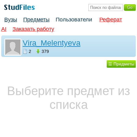
Вузы
Предметы
Пользователи
Реферат
AI
Заказать работу
Vira_Melentyeva
2
379
☰ Предметы
Выберите предмет из
списка