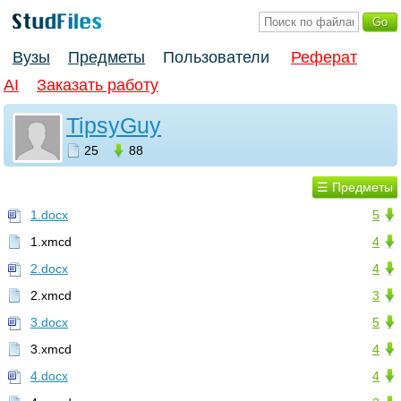
Вузы
Предметы
Пользователи
Реферат
AI
Заказать работу
TipsyGuy
25
88
☰ Предметы
1.docx
5
1.xmcd
4
2.docx
4
2.xmcd
3
3.docx
5
3.xmcd
4
4.docx
4