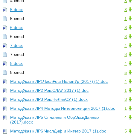
4.xmcd
3
5.docx
3
5.xmcd
1
6.docx
3
6.xmcd
3
7.docx
4
7.xmcd
8
8.docx
4
8.xmcd
5
МетодУказ к ЛР1ЧислРеш НелинУр (2017) (1).doc
4
МетодУказ к ЛР2 РешСЛАУ 2017 (1).doc
1
МетодУказ к ЛР3 РешНеЛинСУ (1).docx
3
МетодУказ к ЛР4 Методы Интерполяции 2017 (1).doc
1
МетодУказ к ЛР5 Сплайны и ОбрЭкспДанных
4
(2017).docx
МетодУказ к ЛР6 ЧислДиф и Интегр 2017 (1).doc
5