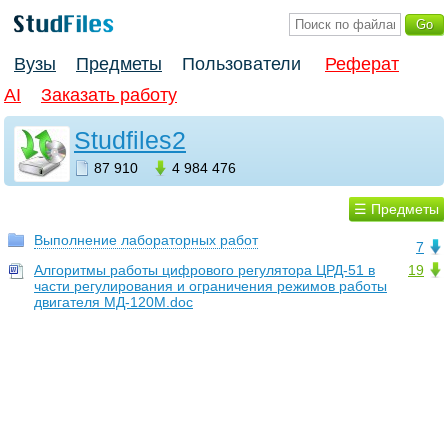
Вузы
Предметы
Пользователи
Реферат
AI
Заказать работу
Studfiles2
87 910
4 984 476
☰ Предметы
Выполнение лабораторных работ
7
Алгоритмы работы цифрового регулятора ЦРД-51 в
19
части регулирования и ограничения режимов работы
двигателя МД-120М.doc