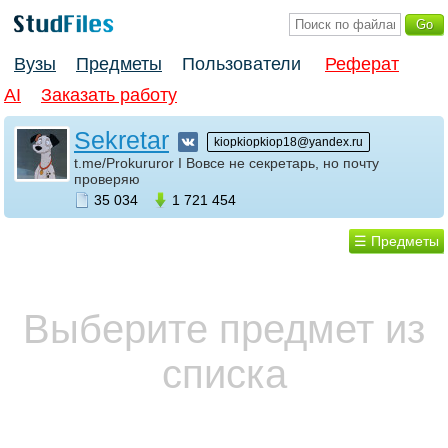
Вузы
Предметы
Пользователи
Реферат
AI
Заказать работу
Sekretar
kiopkiopkiop18@yandex.ru
t.me/Prokururor I Вовсе не секретарь, но почту
проверяю
35 034
1 721 454
☰ Предметы
Выберите предмет из
списка