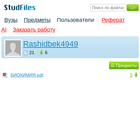
Вузы
Предметы
Пользователи
Реферат
AI
Заказать работу
Rashidbek4949
21
6
☰ Предметы
БИОХИМИЯ.pdf
0