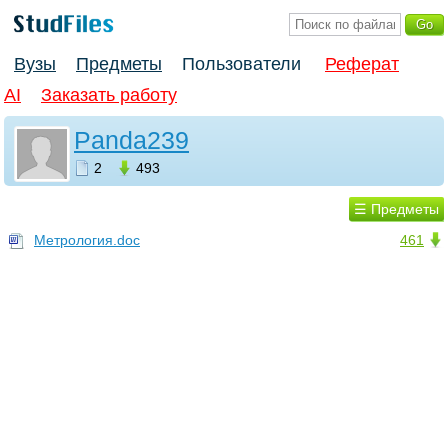
Вузы
Предметы
Пользователи
Реферат
AI
Заказать работу
Panda239
2
493
☰ Предметы
Метрология.doc
461