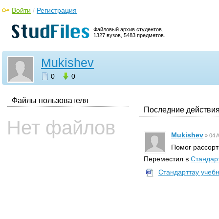
Войти
/
Регистрация
Файловый архив студентов.
1327 вузов, 5483 предметов.
Mukishev
0
0
Файлы пользователя
Последние действия
Нет файлов
Mukishev
»
04 A
Помог рассор
Переместил в
Стандар
Стандарттау учебн