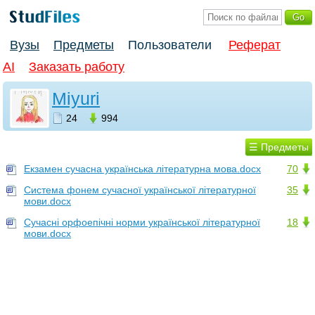
Вузы
Предметы
Пользователи
Реферат
AI
Заказать работу
Miyuri
24
994
☰ Предметы
Екзамен сучасна українська літературна мова.docx
70
Система фонем сучасної української літературної
35
мови.docx
Сучасні орфоепічні норми української літературної
18
мови.docx