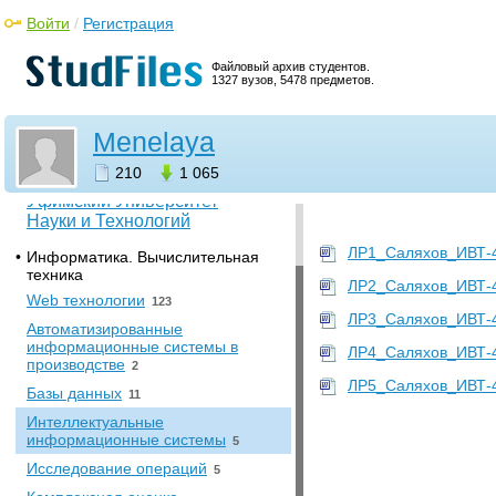
Войти
/
Регистрация
Файловый архив студентов.
1327 вузов, 5478 предметов.
Menelaya
Файлы пользователя
210
1 065
Уфимский Университет
Науки и Технологий
ЛР1_Саляхов_ИВТ-4
•
Информатика. Вычислительная
техника
ЛР2_Саляхов_ИВТ-4
Web технологии
123
ЛР3_Саляхов_ИВТ-4
Автоматизированные
информационные системы в
ЛР4_Саляхов_ИВТ-4
производстве
2
ЛР5_Саляхов_ИВТ-4
Базы данных
11
Интеллектуальные
информационные системы
5
Исследование операций
5