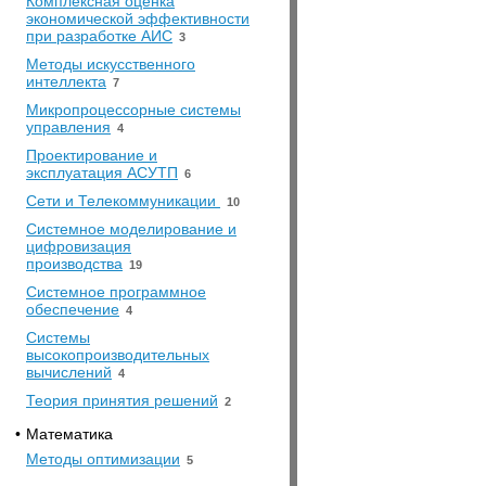
Комплексная оценка
экономической эффективности
при разработке АИС
3
Методы искусственного
интеллекта
7
Микропроцессорные системы
управления
4
Проектирование и
эксплуатация АСУТП
6
Сети и Телекоммуникации
10
Системное моделирование и
цифровизация
производства
19
Системное программное
обеспечение
4
Системы
высокопроизводительных
вычислений
4
Теория принятия решений
2
•
Математика
Методы оптимизации
5