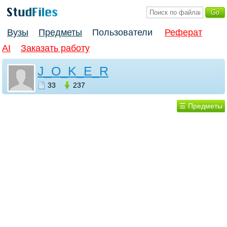
Вузы
Предметы
Пользователи
Реферат
AI
Заказать работу
J_O_K_E_R
33
237
☰ Предметы