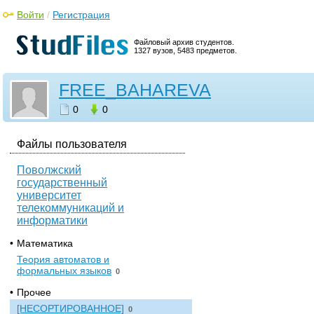
Войти
/
Регистрация
Файловый архив студентов.
1327 вузов, 5483 предметов.
FREE_BAHAREVA
0
0
Файлы пользователя
Поволжский
государственный
университет
телекоммуникаций и
информатики
•
Математика
Теория автоматов и
формальных языков
0
•
Прочее
[НЕСОРТИРОВАННОЕ]
0