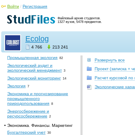
технология
61
Войти
/
Регистрация
Процессы и аппараты
химической технологии
615
Файловый архив студентов.
1327 вузов, 5478 предметов.
Химия
140
•
Экология
Ecolog
Оценка воздействия на
окружающую среду и
4 766
213 241
экологическая экспертиза
10
Промышленная экология
82
Развернуть все
Экологический аудит и
Проект (записка + ч
экологический менеджмент
3
Расчет курсовой по
Экологический мониторинг
14
Экология
7
Экологические хара
Экономика и прогнозирование
промышленного
природопользования
8
Энергосбережение и
ресурсосбережение
2
•
Экономика. Финансы. Маркетинг
Бухгалтерский учет
30