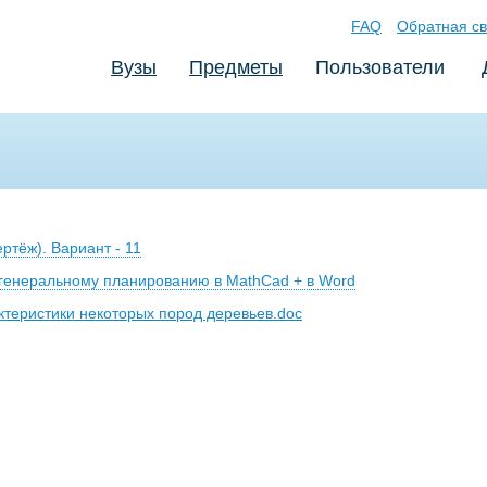
FAQ
Обратная св
Вузы
Предметы
Пользователи
ертёж). Вариант - 11
 генеральному планированию в MathCad + в Word
ктеристики некоторых пород деревьев.doc