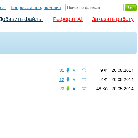
язь
Вопросы и предложения
Добавить файлы
Реферат AI
Заказать работу
☆
31
9 Ф
20.05.2014
#
☆
12
2 Ф
20.05.2014
#
☆
23
48 Кб
20.05.2014
#