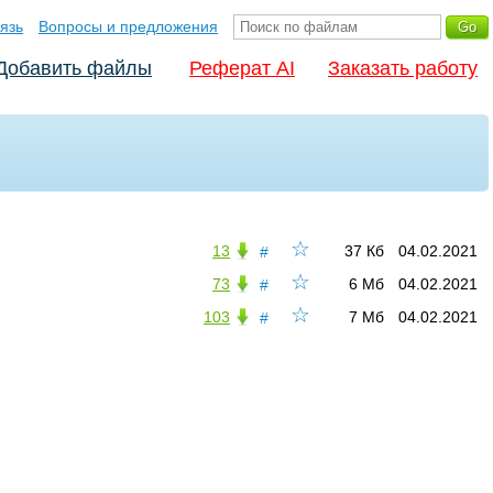
язь
Вопросы и предложения
Добавить файлы
Реферат AI
Заказать работу
☆
13
37 Кб
04.02.2021
#
☆
73
6 Мб
04.02.2021
#
☆
103
7 Мб
04.02.2021
#