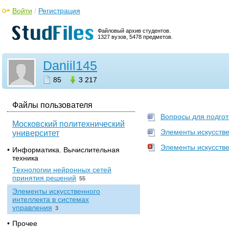
Войти
/
Регистрация
Файловый архив студентов.
1327 вузов, 5478 предметов.
Daniil145
85
3 217
Файлы пользователя
Вопросы для подгот
Московский политехнический
Элементы искусстве
университет
Элементы искусстве
•
Информатика. Вычислительная
техника
Технологии нейронных сетей
принятия решений
55
Элементы искусственного
интеллекта в системах
управления
3
•
Прочее