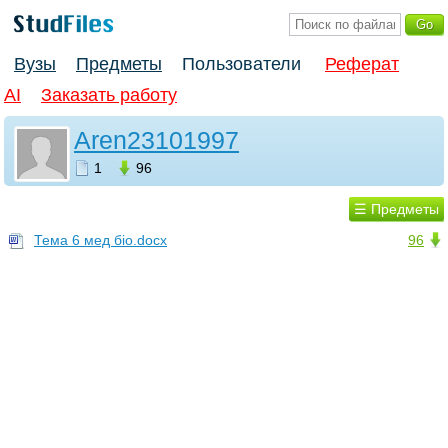
Вузы
Предметы
Пользователи
Реферат
AI
Заказать работу
Aren23101997
1
96
☰ Предметы
Тема 6 мед біо.docx
96