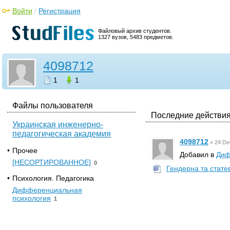
Войти
/
Регистрация
Файловый архив студентов.
1327 вузов, 5483 предметов.
4098712
1
1
Файлы пользователя
Последние действия
Украинская инженерно-
педагогическая академия
4098712
»
24 De
•
Прочее
Добавил в
Диф
[НЕСОРТИРОВАННОЕ]
0
Гендерна та стате
•
Психология. Педагогика
Дифференциальная
психология
1