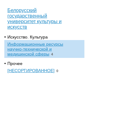
Белорусский
государственный
университет культуры и
искусств
•
Искусство. Культура
Информационные ресурсы
научно-технической и
медицинской сферы
4
•
Прочее
[НЕСОРТИРОВАННОЕ]
0