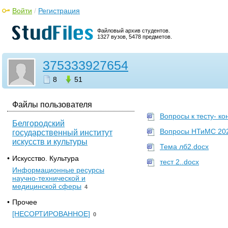
Войти
/
Регистрация
Файловый архив студентов.
1327 вузов, 5478 предметов.
375333927654
8
51
Файлы пользователя
Вопросы к тесту- к
Белгородский
Вопросы НТиМС 2023
государственный институт
искусств и культуры
Тема лб2.docx
•
Искусство. Культура
тест 2..docx
Информационные ресурсы
научно-технической и
медицинской сферы
4
•
Прочее
[НЕСОРТИРОВАННОЕ]
0