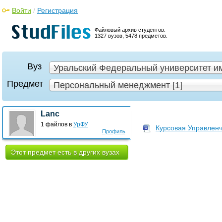
Войти
/
Регистрация
Файловый архив студентов.
1327 вузов, 5478 предметов.
Вуз
Уральский Федеральный университет им
Предмет
Персональный менеджмент [1]
Lanc
1 файлов в
УрФУ
Курсовая Управленч
Профиль
Этот предмет есть в других вузах