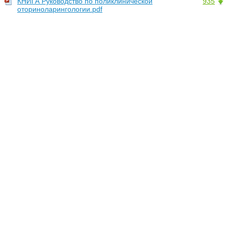
КНИГА Руководство по поликлинической
935
оториноларингологии.pdf