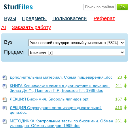
Вузы
Предметы
Пользователи
Реферат
AI
Заказать работу
Вуз
Предмет
Дополнительный материал. Схема пищеварения..doc
23
КНИГА Клиническая химия в диагностике и лечении.
211
Зилва Дж.Ф., Пэннелл П.Р., Березов Т.Т. 1988.doc
ЛЕКЦИЯ Биохимия. Биороль липидов.ppt
167
ЛЕКЦИЯ Структурная организация дыхательной
416
цепи.doc
МЕТОДИЧКА Контрольные тесты по биохимии. Обмен
261
углеводов. Обмен липидов. 1999.doc