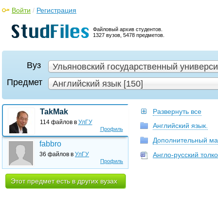
Войти
/
Регистрация
Файловый архив студентов.
1327 вузов, 5478 предметов.
Вуз
Ульяновский государственный университ
Предмет
Английский язык [150]
TakMak
Развернуть все
114 файлов в
УлГУ
Английский язык.
Профиль
Дополнительный мат
fabbro
36 файлов в
УлГУ
Англо-русский толко
Профиль
Этот предмет есть в других вузах