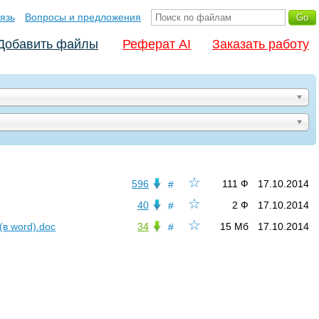
язь
Вопросы и предложения
Добавить файлы
Реферат AI
Заказать работу
☆
596
111 Ф
17.10.2014
#
☆
40
2 Ф
17.10.2014
#
☆
(в word).doc
34
15 Мб
17.10.2014
#