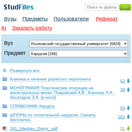
Вузы
Предметы
Пользователи
Реферат
AI
Заказать работу
Вуз
Предмет
Развернуть все
Клиника и лечение разлитого перитонита
52
МОНОГРАФИЯ Пластические операции на
39
магистральных венах. Покровский А.В., Клионер Л.И.,
Апсатаров Э.А. (в word)
СПРАВОЧНИК Хирурга.
53
ШПОРЫ по госпитальной хирургии. Скачать
162
бесплатно.
241_Uteshev_Ostryj_.pdf
31