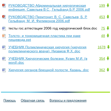
РУКОВОДСТВО Абдоминальная хирургическая
199
инфекция. Савельев В.С., Гельфанд Б.Р. 2006.pdf
РУКОВОДСТВО Перитонит. В. С. Савельев, Б. Р.
453
Гельфанд, М. И. Филимонов 2006.pdf
тесты гос.аттестации 2006 год хирургический блок.doc
75
Толсто- и тонкокишечная пластика при раке
48
пищевода.ppt
УЧЕБНИК Поликлиническая хирургия (хирургия
1678
поликлинического врача). Низамов Ф.Х..doc
УЧЕБНИК Хирургические болезни. Кузин М.И. (в
354
word).doc
Хирургия органов брюшной полости. Казань..doc
362
Помощь
Обратная связь
Вопросы и предложения