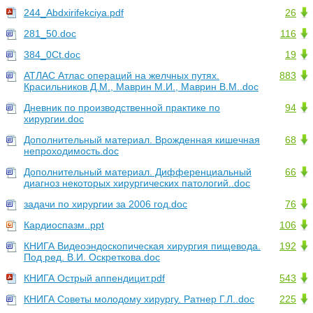
244_Abdxirifekciya.pdf
26
281_50.doc
116
384_0Ct.doc
19
АТЛАС Атлас операций на желчных путях.
883
Красильников Д.М., Маврин М.И., Маврин В.М..doc
Дневник по производственной практике по
94
хирургии.doc
Дополнительный материал. Врожденная кишечная
68
непроходимость.doc
Дополнительный материал. Дифференциальный
66
диагноз некоторых хирургических патологий..doc
задачи по хирургии за 2006 год.doc
76
Кардиоспазм..ppt
106
КНИГА Видеоэндоскопическая хирургия пищевода.
192
Под ред. В.И. Оскреткова.doc
КНИГА Острый аппендицит.pdf
543
КНИГА Советы молодому хирургу. Ратнер Г.Л..doc
225