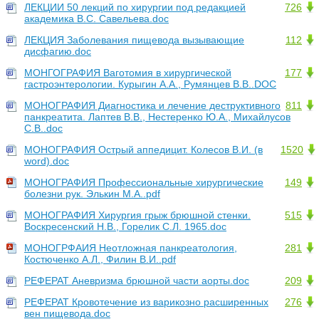
ЛЕКЦИИ 50 лекций по хирургии под редакцией
726
академика B.C. Савельева.doc
ЛЕКЦИЯ Заболевания пищевода вызывающие
112
дисфагию.doc
МОНГОГРАФИЯ Ваготомия в хирургической
177
гастроэнтерологии. Курыгин А.А., Румянцев В.В..DOC
МОНОГРАФИЯ Диагностика и лечение деструктивного
811
панкреатита. Лаптев В.В., Нестеренко Ю.А., Михайлусов
С.В..doc
МОНОГРАФИЯ Острый аппедицит. Колесов В.И. (в
1520
word).doc
МОНОГРАФИЯ Профессиональные хирургические
149
болезни рук. Элькин М.А..pdf
МОНОГРАФИЯ Хирургия грыж брюшной стенки.
515
Воскресенский Н.В., Горелик С.Л. 1965.doc
МОНОГРФАИЯ Неотложная панкреатология,
281
Костюченко А.Л., Филин В.И..pdf
РЕФЕРАТ Аневризма брюшной части аорты.doc
209
РЕФЕРАТ Кровотечение из варикозно расширенных
276
вен пищевода.doc