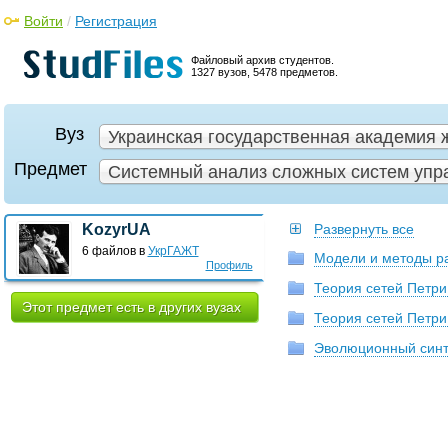
Войти
/
Регистрация
Файловый архив студентов.
1327 вузов, 5478 предметов.
Вуз
Украинская государственная академия 
Предмет
Системный анализ сложных систем упра
KozyrUA
Развернуть все
6 файлов в
УкрГАЖТ
Модели и методы ра
Профиль
Теория сетей Петри
Этот предмет есть в других вузах
Теория сетей Петри
Эволюционный синт