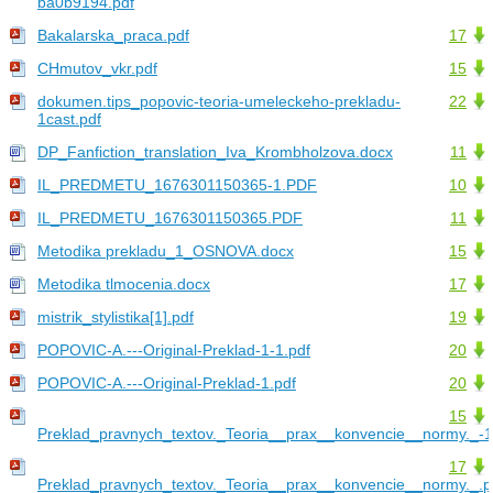
ba0b9194.pdf
Bakalarska_praca.pdf
17
CHmutov_vkr.pdf
15
dokumen.tips_popovic-teoria-umeleckeho-prekladu-
22
1cast.pdf
DP_Fanfiction_translation_Iva_Krombholzova.docx
11
IL_PREDMETU_1676301150365-1.PDF
10
IL_PREDMETU_1676301150365.PDF
11
Metodika prekladu_1_OSNOVA.docx
15
Metodika tlmocenia.docx
17
mistrik_stylistika[1].pdf
19
POPOVIC-A.---Original-Preklad-1-1.pdf
20
POPOVIC-A.---Original-Preklad-1.pdf
20
15
Preklad_pravnych_textov._Teoria__prax__konvencie__normy._-1
17
Preklad_pravnych_textov._Teoria__prax__konvencie__normy._.p