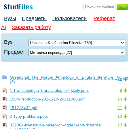
Вузы
Предметы
Пользователи
Реферат
AI
Заказать работу
Вуз
Предмет
Greenblatt_The_Norton_Anthology_of_English_literature._Volu
12
(3)
1 Translatológia, translatologické školy.pptx
9
1504-Production-292-1-10-20211008.pdf
14
151218432.pdf
21
2 Typy prekladu.pptx
10
322364-translation-based-on-ogden-and-richards-
13