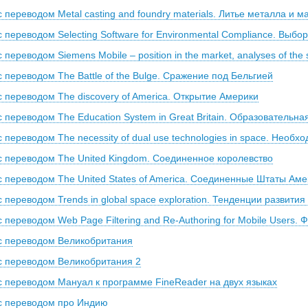
с переводом Metal casting and foundry materials. Литье металла и 
с переводом Selecting Software for Environmental Compliance. Выбо
 переводом Siemens Mobile – position in the market, analyses of the s
с переводом The Battle of the Bulge. Сражение под Бельгией
с переводом The discovery of America. Открытие Америки
с переводом The Education System in Great Britain. Образовательн
с переводом The necessity of dual use technologies in space. Необх
 с переводом The United Kingdom. Соединенное королевство
 с переводом The United States of America. Соединенные Штаты Ам
с переводом Trends in global space exploration. Тенденции развития
с переводом Web Page Filtering and Re-Authoring for Mobile Users. 
 с переводом Великобритания
 с переводом Великобритания 2
 с переводом Мануал к программе FineReader на двух языках
 с переводом про Индию