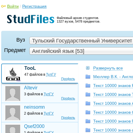
Войти
/
Регистрация
Файловый архив студентов.
1327 вузов, 5478 предметов.
Вуз
Тульский Государственный Университет 
Предмет
Английский язык [53]
TooL
Развернуть все
47 файлов в
ТулГУ
Мюллер В.К. - Англ
Профиль
Текст 10000 знаков R
Altevir
3 файлов в
ТулГУ
Текст 10000 знаков T
Профиль
Текст 10000 знаков
neinsomn
Текст 10000 знаков 
2 файлов в
ТулГУ
Профиль
Текст 10000 знаков
Qsef2000
Текст 10000 знаков с
1 файлов в
ТулГУ