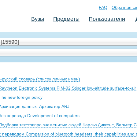
FAQ
Обратная св
Вузы
Предметы
Пользователи
[15590]
о-русский словарь (список личных имен)
aytheon Electronic Systems FIM-92 Stinger low-altitude surface-to-air 
he new foreign policy
 Архивация данных. Архиватор ARJ
без перевода Development of computers
 Подборка текстовпро знаменитых людей Чарльз Диккенс, Вальтер С
 переводом Comparsion of bluetooth headsets, their capabilities and s