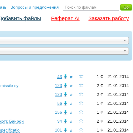
язь
Вопросы и предложения
Добавить файлы
Реферат AI
Заказать работу
☆
43
1 Ф
21.01.2014
#
☆
missile sy
123
2 Ф
21.01.2014
#
☆
123
2 Ф
21.01.2014
#
☆
56
1 Ф
21.01.2014
#
☆
156
1 Ф
21.01.2014
#
☆
котт, Байрон
94
2 Ф
21.01.2014
#
☆
pecificatio
101
1 Ф
21.01.2014
#