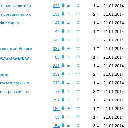
☆
материалы литейн
229
1 Ф
21.01.2014
#
☆
р программного о
131
2 Ф
21.01.2014
#
☆
ituation, n
47
1 Ф
21.01.2014
#
☆
48
1 Ф
21.01.2014
#
☆
249
3 Ф
21.01.2014
#
☆
ая система Велико
337
1 Ф
21.01.2014
#
☆
одимость двойно
80
1 Ф
21.01.2014
#
☆
241
1 Ф
21.01.2014
#
☆
ерики
339
2 Ф
21.01.2014
#
☆
 космонавтики в
615
1 Ф
21.01.2014
#
☆
Фильтрование ве
79
2 Ф
21.01.2014
#
☆
357
1 Ф
21.01.2014
#
☆
180
1 Ф
21.01.2014
#
☆
39
1 Ф
21.01.2014
#
☆
154
3 Ф
21.01.2014
#