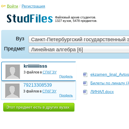
Войти
/
Регистрация
Файловый архив студентов.
1327 вузов, 5478 предметов.
Вуз
Санкт-Петербургский государственный
Предмет
Линейная алгебра [6]
kriiiiiiiiiisss
3 файлов в
СПбГЭУ
ekzamen_linal_Avto
Профиль
Билеты по линалу (
79213308539
3 файлов в
СПбГЭУ
ЛИНАЛ.docx
Профиль
Этот предмет есть в других вузах