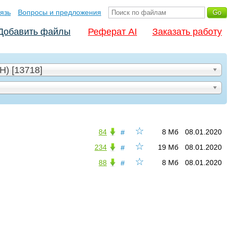
язь
Вопросы и предложения
Добавить файлы
Реферат AI
Заказать работу
) [13718]
☆
84
8 Мб
08.01.2020
#
☆
234
19 Мб
08.01.2020
#
☆
88
8 Мб
08.01.2020
#