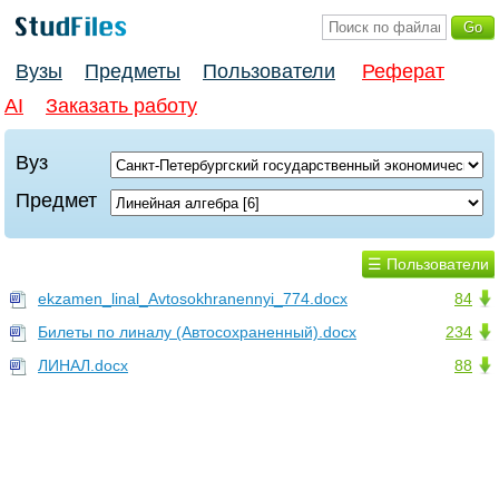
Вузы
Предметы
Пользователи
Реферат
AI
Заказать работу
Вуз
Предмет
☰ Пользователи
ekzamen_linal_Avtosokhranennyi_774.docx
84
Билеты по линалу (Автосохраненный).docx
234
ЛИНАЛ.docx
88