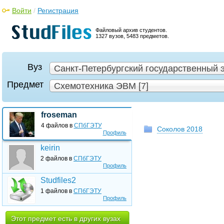
Войти
/
Регистрация
Файловый архив студентов.
1327 вузов, 5483 предметов.
Вуз
Санкт-Петербургский государственный э
Предмет
Схемотехника ЭВМ [7]
froseman
4 файлов в
СПбГЭТУ
Соколов 2018
Профиль
keirin
2 файлов в
СПбГЭТУ
Профиль
Studfiles2
1 файлов в
СПбГЭТУ
Профиль
Этот предмет есть в других вузах