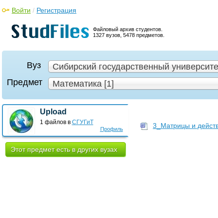
Войти
/
Регистрация
Файловый архив студентов.
1327 вузов, 5478 предметов.
Вуз
Сибирский государственный университет
Предмет
Математика [1]
Upload
1 файлов в
СГУГиТ
3_Матрицы и действ
Профиль
Этот предмет есть в других вузах