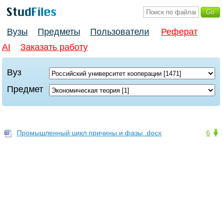
Вузы
Предметы
Пользователи
Реферат
AI
Заказать работу
Вуз
Предмет
Промышленный цикл причины и фазы .docx
6